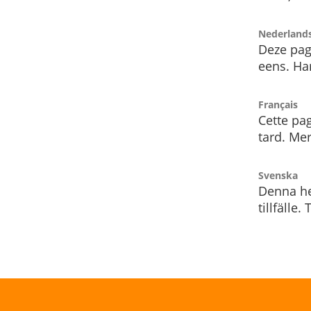
Nederland
Deze pag
eens. Har
Français
Cette pag
tard. Me
Svenska
Denna he
tillfälle