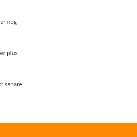
ter nog
yer plus
tt senare