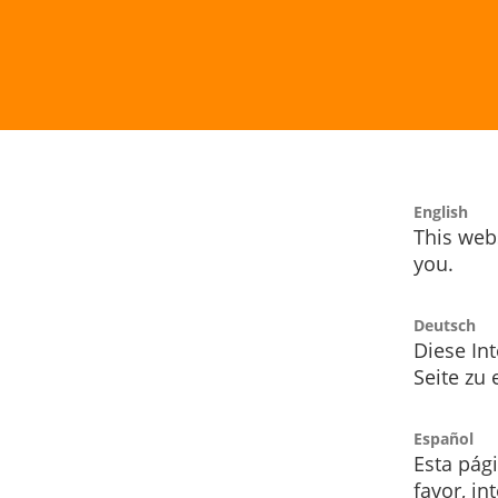
English
This webs
you.
Deutsch
Diese Int
Seite zu
Español
Esta pág
favor, i